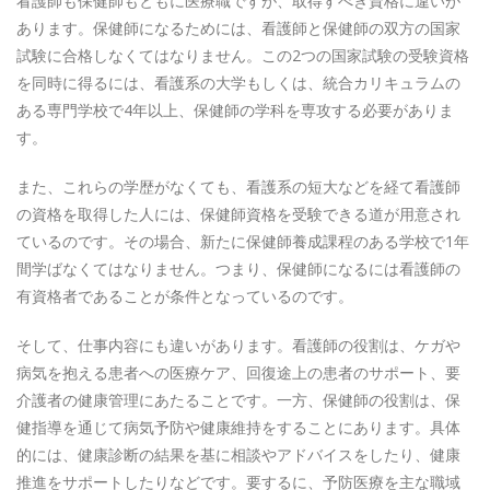
看護師も保健師もともに医療職ですが、取得すべき資格に違いが
あります。保健師になるためには、看護師と保健師の双方の国家
試験に合格しなくてはなりません。この2つの国家試験の受験資格
を同時に得るには、看護系の大学もしくは、統合カリキュラムの
ある専門学校で4年以上、保健師の学科を専攻する必要がありま
す。
また、これらの学歴がなくても、看護系の短大などを経て看護師
の資格を取得した人には、保健師資格を受験できる道が用意され
ているのです。その場合、新たに保健師養成課程のある学校で1年
間学ばなくてはなりません。つまり、保健師になるには看護師の
有資格者であることが条件となっているのです。
そして、仕事内容にも違いがあります。看護師の役割は、ケガや
病気を抱える患者への医療ケア、回復途上の患者のサポート、要
介護者の健康管理にあたることです。一方、保健師の役割は、保
健指導を通じて病気予防や健康維持をすることにあります。具体
的には、健康診断の結果を基に相談やアドバイスをしたり、健康
推進をサポートしたりなどです。要するに、予防医療を主な職域